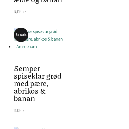
14,00
kr.
6+ mdr.
Semper
spiseklar grød
med pære,
abrikos &
banan
14,00
kr.