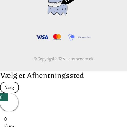
© Copyright 2025 – ammenam.dk
Vælg et Afhentningssted
Vælg
0
0
Kurv