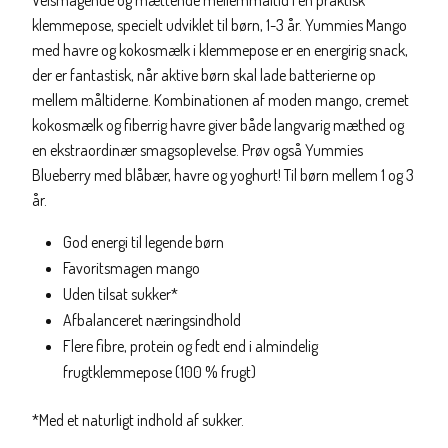
Velsmagende og mættende mellemmåltid i en praktisk
klemmepose, specielt udviklet til børn, 1-3 år. Yummies Mango
med havre og kokosmælk i klemmepose er en energirig snack,
der er fantastisk, når aktive børn skal lade batterierne op
mellem måltiderne. Kombinationen af moden mango, cremet
kokosmælk og fiberrig havre giver både langvarig mæthed og
en ekstraordinær smagsoplevelse. Prøv også Yummies
Blueberry med blåbær, havre og yoghurt! Til børn mellem 1 og 3
år.
God energi til legende børn
Favoritsmagen mango
Uden tilsat sukker*
Afbalanceret næringsindhold
Flere fibre, protein og fedt end i almindelig
frugtklemmepose (100 % frugt)
*Med et naturligt indhold af sukker.