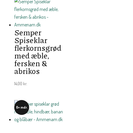
Semper
Spiseklar
flerkornsgrød
med æble,
fersken &
abrikos
14,00
kr.
6+ mdr.