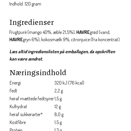
Indhold: 120 gram
Ingredienser
Frugtpuré (mango 40%, æble 21,5%),
HAVRE
grød (vand,
HAVRE
gryn 6%), kokosmælk 9%, citronjuice (fra koncentrat).
Læs altid ingredienslisten på emballagen, da opskriften
kan være ændret.
Næringsindhold
Energi
320 kJ (76 kcal)
Fedt
2,2 g
heraf mættede fedtsyrer
1,5 g
Kulhydrat
12 g
heraf sukkerarter*
8,0 g
Kostfibre
1,5 g
Protein
1,3 g