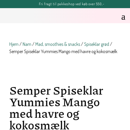
Fri fragt til pakkeshop ved køb over 550,-
FERIE-MELDING
OBS: Bestillinger lagt efter kl. 11.30 onsdag d. 5. august, kan blive
forsinket, men vil senest blive afsendt fredag d. 7. august
Sommerhilsner Sandra
Hjem
/
Nam
/
Mad, smoothies & snacks
/
Spiseklar grød
/
Semper Spiseklar Yummies Mango med havre og kokosmælk
Semper Spiseklar
Yummies Mango
med havre og
kokosmælk