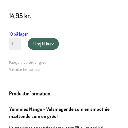
14,95
kr.
10 på lager
Semper
Tilføj til kurv
Spiseklar
Yummies
Mango
Kategori:
Spiseklar grød
med
Varemærke:
Semper
havre
og
kokosmælk
Produktinformation
antal
Yummies Mango – Velsmagende som en smoothie,
mættende som en grød!