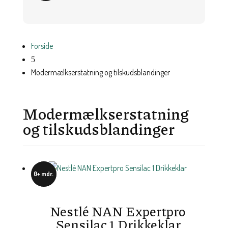
Forside
5
Modermælkserstatning og tilskudsblandinger
Modermælkserstatning
og tilskudsblandinger
0+ mdr.
Nestlé NAN Expertpro
Sensilac 1 Drikkeklar