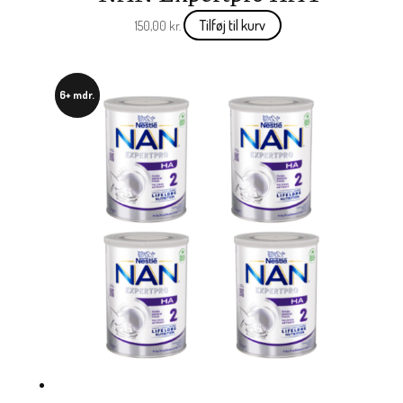
Tilføj til kurv
150,00
kr.
6+ mdr.