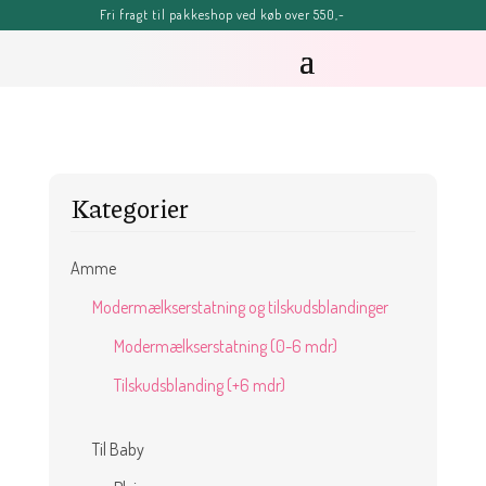
Fri fragt til pakkeshop ved køb over 550,-
FERIE-MELDING
OBS: Bestillinger lagt efter kl. 11.00 fredag d. 7. august, kan blive
forsinket, men vil senest blive afsendt tirsdag d. 11. august.
Sommerhilsner Sandra
Kategorier
Amme
Modermælkserstatning og tilskudsblandinger
Modermælkserstatning (0-6 mdr)
Tilskudsblanding (+6 mdr)
Til Baby