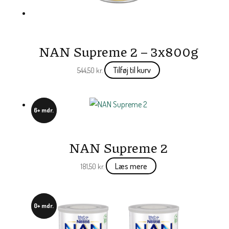
NAN Supreme 2 – 3x800g
Tilføj til kurv
544,50
kr.
6+ mdr.
NAN Supreme 2
Læs mere
181,50
kr.
0+ mdr.