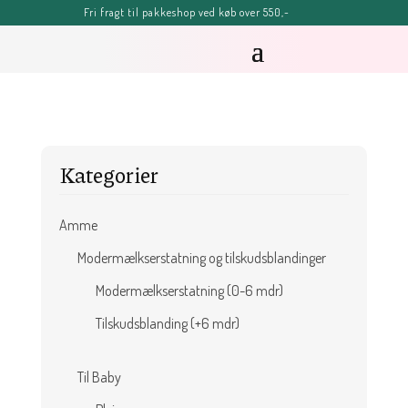
Fri fragt til pakkeshop ved køb over 550,-
FERIE-MELDING
OBS: Bestillinger lagt efter kl. 11.00 fredag d. 7. august, kan blive
forsinket, men vil senest blive afsendt tirsdag d. 11. august.
Sommerhilsner Sandra
Kategorier
Amme
Modermælkserstatning og tilskudsblandinger
Modermælkserstatning (0-6 mdr)
Tilskudsblanding (+6 mdr)
Til Baby