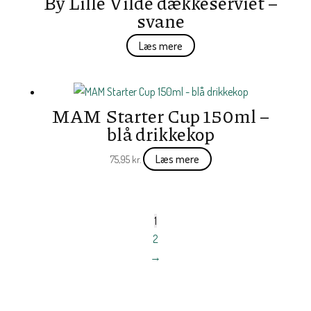
By Lille Vilde dækkeserviet –
svane
Læs mere
MAM Starter Cup 150ml –
blå drikkekop
Læs mere
75,95
kr.
1
2
→