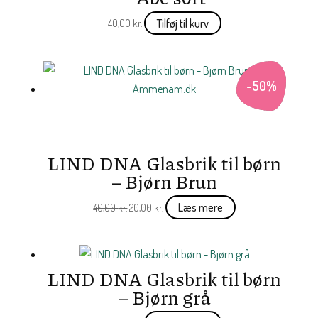
Tilføj til kurv
40,00
kr.
-
50
%
LIND DNA Glasbrik til børn
– Bjørn Brun
Den
Den
Læs mere
40,00
kr.
20,00
kr.
oprindelige
aktuelle
pris
pris
var:
er:
LIND DNA Glasbrik til børn
40,00 kr..
20,00 kr..
– Bjørn grå