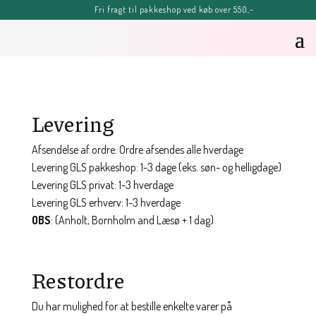
Fri fragt til pakkeshop ved køb over 550,-
FERIE-MELDING
OBS: Bestillinger lagt efter kl. 11.00 fredag d. 7. august, kan blive
forsinket, men vil senest blive afsendt tirsdag d. 11. august.
Sommerhilsner Sandra
Levering
Afsendelse af ordre: Ordre afsendes alle hverdage
Levering GLS pakkeshop: 1-3 dage (eks. søn- og helligdage)
Levering GLS privat: 1-3 hverdage
Levering GLS erhverv: 1-3 hverdage
OBS
: (Anholt, Bornholm and Læsø + 1 dag)
Restordre
Du har mulighed for at bestille enkelte varer på