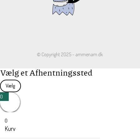
© Copyright 2025 – ammenam.dk
Vælg et Afhentningssted
Vælg
0
0
Kurv