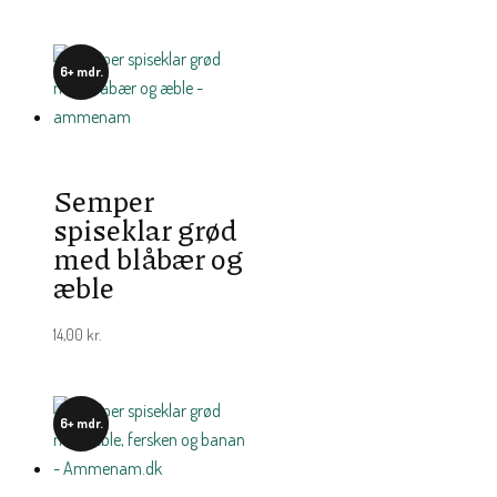
6+ mdr.
Semper
spiseklar grød
med blåbær og
æble
14,00
kr.
6+ mdr.