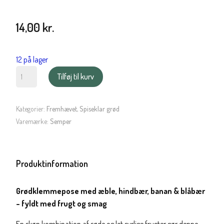
14,00
kr.
12 på lager
Semper
Tilføj til kurv
spiseklar
grød
med
Kategorier:
Fremhævet
,
Spiseklar grød
æble,
Varemærke:
Semper
hindbær,
banan
og
Produktinformation
blåbær
antal
Grødklemmepose med æble, hindbær, banan & blåbær
– fyldt med frugt og smag