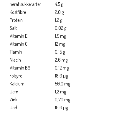
heraf sukkerarter
4,5 g
Kostfibre
2,0 g
Protein
1,2 g
Salt
0,02 g
Vitamin E
1,5 mg
Vitamin C
12 mg
Tiamin
0,15 g
Niacin
2,6 mg
Vitamin B6
0,12 mg
Folsyre
18,0 μg
Kalcium
50,0 mg
Jern
1,2 mg
Zink
0,70 mg
Jod
10,0 μg