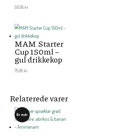
59,95
kr.
MAM Starter
Cup 150ml –
gul drikkekop
75,95
kr.
Relaterede varer
6+ mdr.