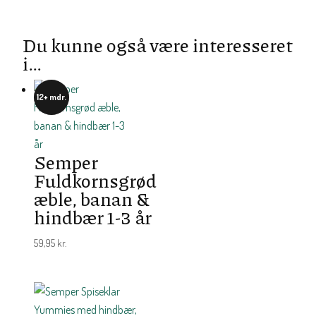
Du kunne også være interesseret
i…
12+ mdr.
Semper
Fuldkornsgrød
æble, banan &
hindbær 1-3 år
59,95
kr.