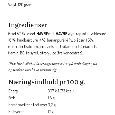
Vægt: 120 gram
Ingredienser
Grød 52 % (vand,
HAVRE
mel,
HAVRE
gryn, rapsolie), æblepuré
18 %, hindbærpuré 14 %, bananpuré 14 %, blåbær 1,5%,
mineraler (kalcium, jern, zink, jod), vitaminer (C, niacin, E,
tiamin, B6, folsyre), citronjuice (fra koncentrat).
OBS: Husk altid at læse ingredienslisten på emballagen, da
opskriften kan have ændret sig
Næringsindhold pr 100 g.
Energi
307 kJ (73 kcal)
Fedt
1,8 g
heraf mættede fedtsyrer
0,2 g
Kulhydrat
12 g