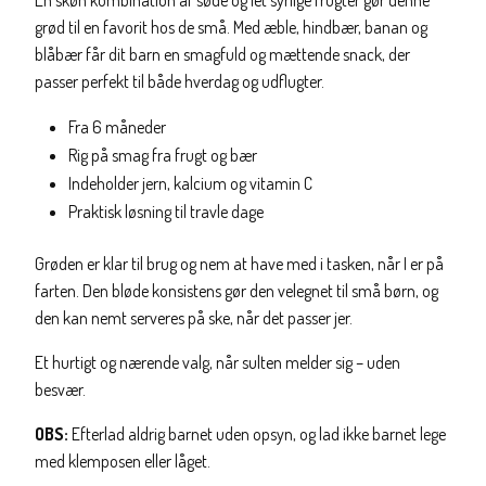
En skøn kombination af søde og let syrlige frugter gør denne
grød til en favorit hos de små. Med æble, hindbær, banan og
blåbær får dit barn en smagfuld og mættende snack, der
passer perfekt til både hverdag og udflugter.
Fra 6 måneder
Rig på smag fra frugt og bær
Indeholder jern, kalcium og vitamin C
Praktisk løsning til travle dage
Grøden er klar til brug og nem at have med i tasken, når I er på
farten. Den bløde konsistens gør den velegnet til små børn, og
den kan nemt serveres på ske, når det passer jer.
Et hurtigt og nærende valg, når sulten melder sig – uden
besvær.
OBS:
Efterlad aldrig barnet uden opsyn, og lad ikke barnet lege
med klemposen eller låget.