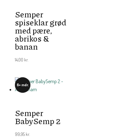
Semper
spiseklar grød
med pære,
abrikos &
banan
14,00
kr.
6+ mdr.
Semper
BabySemp 2
99,95
kr.