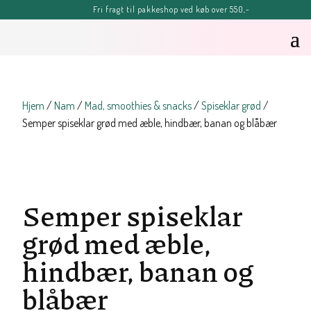
Fri fragt til pakkeshop ved køb over 550,-
FERIE-MELDING
OBS: Bestillinger lagt efter kl. 11.00 fredag d. 7. august, kan blive
forsinket, men vil senest blive afsendt tirsdag d. 11. august.
Sommerhilsner Sandra
Hjem
/
Nam
/
Mad, smoothies & snacks
/
Spiseklar grød
/
Semper spiseklar grød med æble, hindbær, banan og blåbær
Semper spiseklar
grød med æble,
hindbær, banan og
blåbær