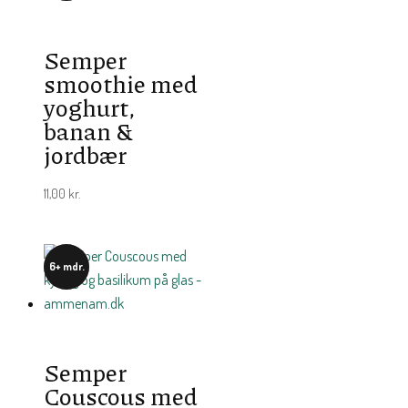
Semper
smoothie med
yoghurt,
banan &
jordbær
11,00
kr.
6+ mdr.
Semper
Couscous med