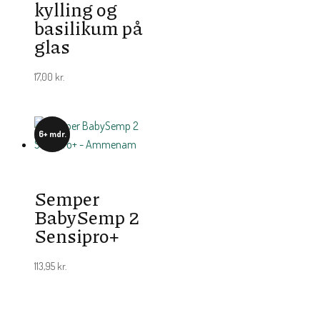
kylling og
basilikum på
glas
17,00
kr.
6+ mdr.
Semper
BabySemp 2
Sensipro+
113,95
kr.