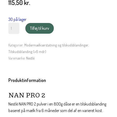
115,50
kr.
30 på lager
NAN
Tilføj til kurv
PRO
2
antal
Kategorier:
Modermælkserstatning og tilskudsblandinger
,
Tilskudsblanding (+6 mdr)
Varemærke:
Nestlé
Produktinformation
NAN PRO 2
Nestlé NAN PRO 2 pulver i en 800g dåse er en tilskudsblanding
baseret på mælk fra 6 måneder som del af en varieret kost.