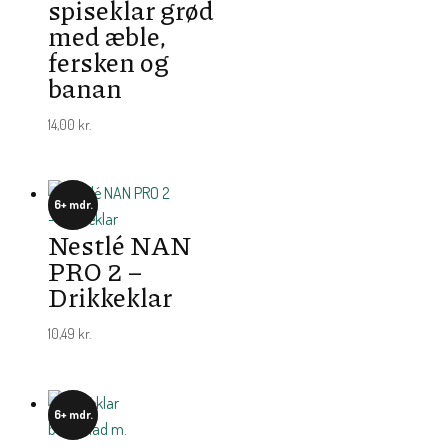
spiseklar grød
med æble,
fersken og
banan
14,00
kr.
6+ mdr.
Nestlé NAN
PRO 2 –
Drikkeklar
10,49
kr.
6+ mdr.