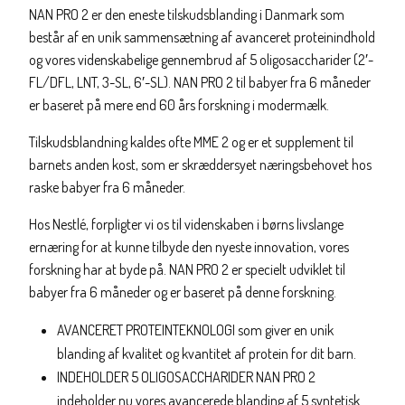
NAN PRO 2 er den eneste tilskudsblanding i Danmark som
består af en unik sammensætning af avanceret proteinindhold
og vores videnskabelige gennembrud af 5 oligosaccharider (2′-
FL/DFL, LNT, 3-SL, 6′-SL). NAN PRO 2 til babyer fra 6 måneder
er baseret på mere end 60 års forskning i modermælk.
Tilskudsblandning kaldes ofte MME 2 og er et supplement til
barnets anden kost, som er skræddersyet næringsbehovet hos
raske babyer fra 6 måneder.
Hos Nestlé, forpligter vi os til videnskaben i børns livslange
ernæring for at kunne tilbyde den nyeste innovation, vores
forskning har at byde på. NAN PRO 2 er specielt udviklet til
babyer fra 6 måneder og er baseret på denne forskning.
AVANCERET PROTEINTEKNOLOGI som giver en unik
blanding af kvalitet og kvantitet af protein for dit barn.
INDEHOLDER 5 OLIGOSACCHARIDER NAN PRO 2
indeholder nu vores avancerede blanding af 5 syntetisk