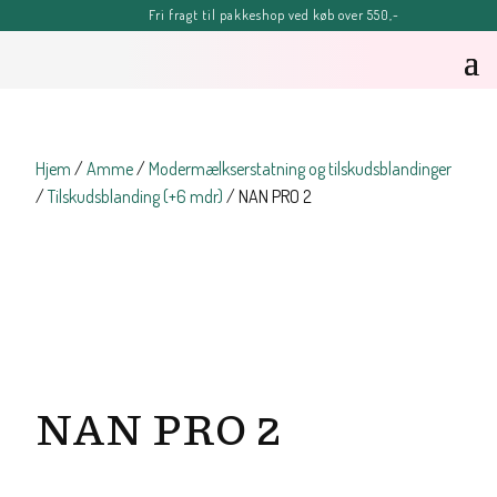
Fri fragt til pakkeshop ved køb over 550,-
FERIE-MELDING
OBS: Bestillinger lagt efter kl. 11.00 fredag d. 7. august, kan blive
forsinket, men vil senest blive afsendt tirsdag d. 11. august.
Sommerhilsner Sandra
Hjem
/
Amme
/
Modermælkserstatning og tilskudsblandinger
/
Tilskudsblanding (+6 mdr)
/ NAN PRO 2
NAN PRO 2