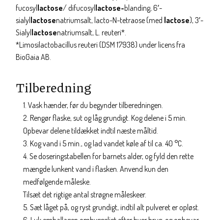
fucosyl
lactose
/ difucosyl
lactose-
blanding, 6′-
sialyl
lactose
natriumsalt, lacto-N-tetraose (med
lactose
), 3′-
Sialyl
lactose
natriumsalt, L. reuteri*.
*Limosilactobacillus reuteri (DSM 17938) under licens fra
BioGaia AB.
Tilberedning
Vask hænder, før du begynder tilberedningen.
Rengør flaske, sut og låg grundigt. Kog delene i 5 min.
Opbevar delene tildækket indtil næste måltid.
Kog vand i 5 min., og lad vandet køle af til ca. 40 °C.
Se doseringstabellen for barnets alder, og fyld den rette
mængde lunkent vand i flasken. Anvend kun den
medfølgende måleske.
Tilsæt det rigtige antal strøgne måleskeer.
Sæt låget på, og ryst grundigt, indtil alt pulveret er opløst.