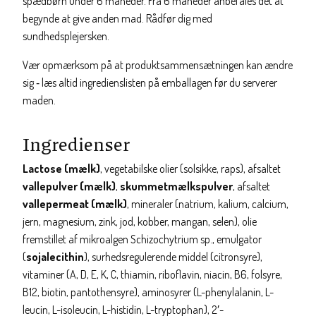
spædbørn under 6 måneder. Fra 6 måneder anbefales det at
begynde at give anden mad. Rådfør dig med
sundhedsplejersken.
Vær opmærksom på at produktsammensætningen kan ændre
sig ‐ læs altid ingredienslisten på emballagen før du serverer
maden.​
Ingredienser
Lactose (mælk)
, vegetabilske olier (solsikke, raps), afsaltet
vallepulver (mælk)
,
skummetmælkspulver
, afsaltet
vallepermeat (mælk)
, mineraler (natrium, kalium, calcium,
jern, magnesium, zink, jod, kobber, mangan, selen), olie
fremstillet af mikroalgen Schizochytrium sp., emulgator
(
sojalecithin
), surhedsregulerende middel (citronsyre),
vitaminer (A, D, E, K, C, thiamin, riboflavin, niacin, B6, folsyre,
B12, biotin, pantothensyre), aminosyrer (L-phenylalanin, L-
leucin, L-isoleucin, L-histidin, L-tryptophan), 2′-