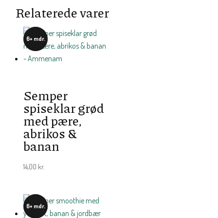
Relaterede varer
6+ mdr.
Semper
spiseklar grød
med pære,
abrikos &
banan
14,00
kr.
6+ mdr.