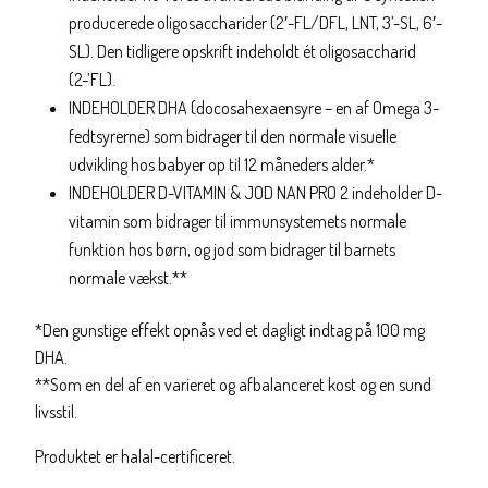
producerede oligosaccharider (2′-FL/DFL, LNT, 3’-SL, 6′-
SL). Den tidligere opskrift indeholdt ét oligosaccharid
(2-’FL).
INDEHOLDER DHA (docosahexaensyre – en af Omega 3-
fedtsyrerne) som bidrager til den normale visuelle
udvikling hos babyer op til 12 måneders alder.*
INDEHOLDER D-VITAMIN & JOD NAN PRO 2 indeholder D-
vitamin som bidrager til immunsystemets normale
funktion hos børn, og jod som bidrager til barnets
normale vækst.**
*Den gunstige effekt opnås ved et dagligt indtag på 100 mg
DHA.
**Som en del af en varieret og afbalanceret kost og en sund
livsstil.
Produktet er halal-certificeret.