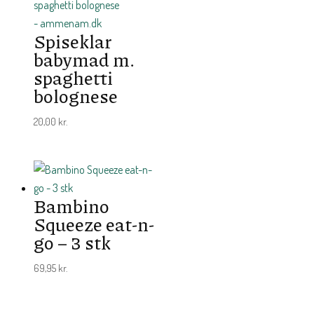
Spiseklar
babymad m.
spaghetti
bolognese
20,00
kr.
Bambino
Squeeze eat-n-
go – 3 stk
69,95
kr.