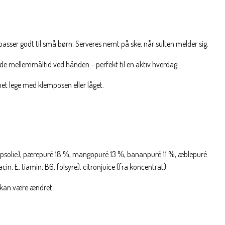
 passer godt til små børn. Serveres nemt på ske, når sulten melder sig.
de mellemmåltid ved hånden – perfekt til en aktiv hverdag.
net lege med klemposen eller låget.
apsolie), pærepuré 18 %, mangopuré 13 %, bananpuré 11 %, æblepuré
acin, E, tiamin, B6, folsyre), citronjuice (fra koncentrat).
n kan være ændret.