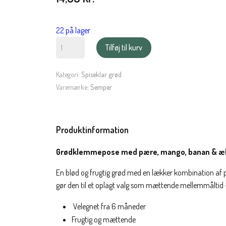
22 på lager
Semper
Tilføj til kurv
spiseklar
grød
Kategori:
Spiseklar grød
med
Varemærke:
Semper
pære,
mango,
banan
Produktinformation
&
æble
Grødklemmepose med pære, mango, banan & æble
antal
En blød og frugtig grød med en lækker kombination af
gør den til et oplagt valg som mættende mellemmåltid
Velegnet fra 6 måneder
Frugtig og mættende