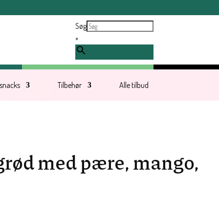
ndt tirsdag d. 11. august.
Søg
×
 snacks
Tilbehør
Alle tilbud
grød med pære, mango,