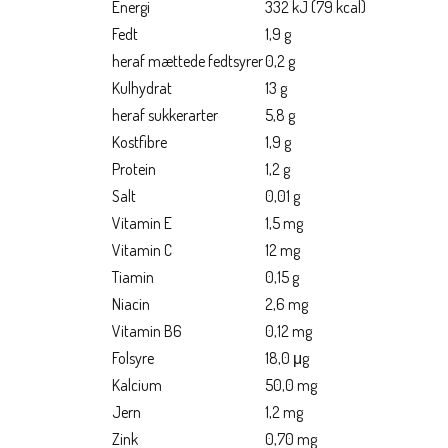
Energi
332 kJ (79 kcal)
Fedt
1,9 g
heraf mættede fedtsyrer
0,2 g
Kulhydrat
13 g
heraf sukkerarter
5,8 g
Kostfibre
1,9 g
Protein
1,2 g
Salt
0,01 g
Vitamin E
1,5 mg
Vitamin C
12 mg
Tiamin
0,15 g
Niacin
2,6 mg
Vitamin B6
0,12 mg
Folsyre
18,0 μg
Kalcium
50,0 mg
Jern
1,2 mg
Zink
0,70 mg