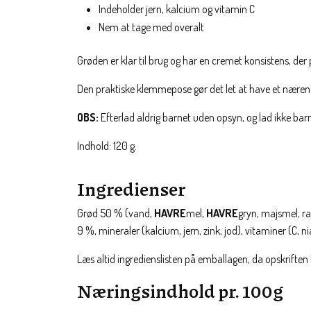
Indeholder jern, kalcium og vitamin C
Nem at tage med overalt
Grøden er klar til brug og har en cremet konsistens, der
Den praktiske klemmepose gør det let at have et næren
OBS:
Efterlad aldrig barnet uden opsyn, og lad ikke bar
Indhold: 120 g.
Ingredienser
Grød 50 % (vand,
HAVRE
mel,
HAVRE
gryn, majsmel, r
9 %, mineraler (kalcium, jern, zink, jod), vitaminer (C, ni
Læs altid ingredienslisten på emballagen, da opskrifte
Næringsindhold pr. 100g