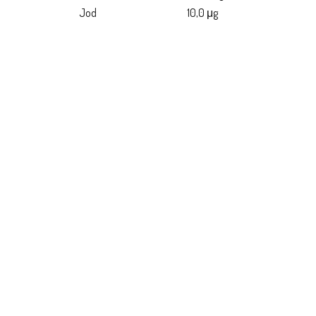
Jod
10,0 μg