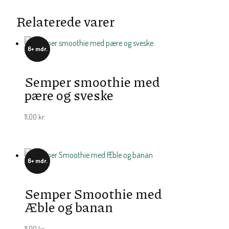
Relaterede varer
6+ mdr.
Semper smoothie med
pære og sveske
11,00
kr.
6+ mdr.
Semper Smoothie med
Æble og banan
11,00
kr.