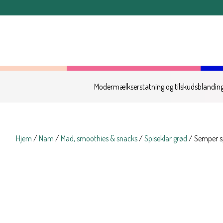
OBS: Bestillinger lagt ef
Modermælkserstatning og tilskudsblandin
Hjem
/
Nam
/
Mad, smoothies & snacks
/
Spiseklar grød
/ Semper s