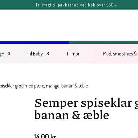
Fri fragt til pakkeshop ved køb over 550,-
FERIE-MELDING
ter kl. 11.00 fredag d. 7. august, kan blive forsinket, men vil senest blive afse
Sommerhilsner Sandra
ger
Til Baby
Til mor
Mad, smoothies &
piseklar grød med pære, mango, banan & æble
Semper spiseklar 
banan & æble
14,00
kr.