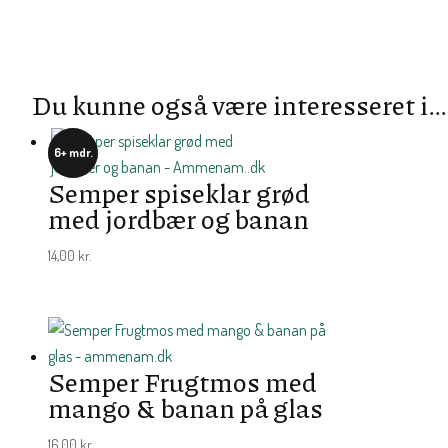
Du kunne også være interesseret i…
6+ mdr.
Semper spiseklar grød
med jordbær og banan
14,00
kr.
Semper Frugtmos med
mango & banan på glas
16,00
kr.