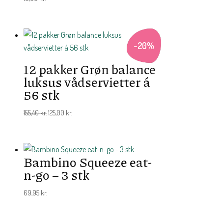
-
20
%
12 pakker Grøn balance
luksus vådservietter á
56 stk
Den
Den
155,40
kr.
125,00
kr.
oprindelige
aktuelle
pris
pris
var:
er:
Bambino Squeeze eat-
155,40 kr..
125,00 kr..
n-go – 3 stk
69,95
kr.