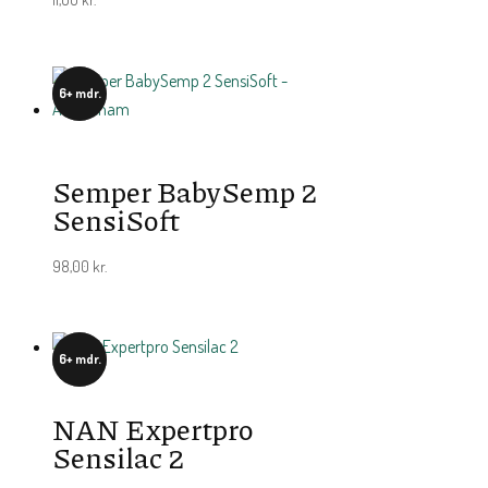
6+ mdr.
Semper BabySemp 2
SensiSoft
98,00
kr.
6+ mdr.
NAN Expertpro
Sensilac 2