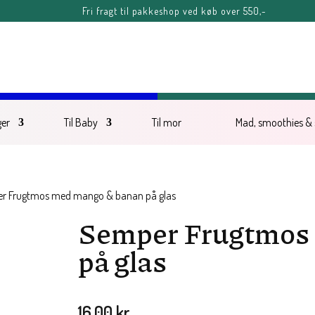
Fri fragt til pakkeshop ved køb over 550,-
FERIE-MELDING
ter kl. 11.00 fredag d. 7. august, kan blive forsinket, men vil senest blive afse
Sommerhilsner Sandra
ger
Til Baby
Til mor
Mad, smoothies &
r Frugtmos med mango & banan på glas
Semper Frugtmos
på glas
16,00
kr.