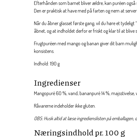
Efterhånden som barnet bliver ældre, kan puréen også se
Den er praktisk at have med på farten og nem at servere 
Når du åbner glasset første gang, vil du høre et tydeligt “k
åbnet, og at indholdet derfor er friskt og klar til at blive 
Frugtpuréen med mango og banan giver dit barn mulighed
konsistens.
Indhold: 190 g
Ingredienser
Mangopuré 60 %, vand, bananpuré 14 %, majsstivelse, vi
Råvarerne indeholder ikke gluten.
OBS: Husk altid at læse ingredienslisten på emballagen, 
Næringsindhold pr. 100 g