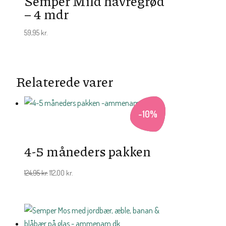
Semper Mild havregrød
– 4 mdr
59,95
kr.
Relaterede varer
-
10
%
4-5 måneders pakken
Den
Den
124,95
kr.
112,00
kr.
oprindelige
aktuelle
pris
pris
var:
er:
124,95 kr..
112,00 kr..