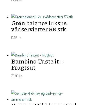
Grøn balance luksus
vådservietter 56 stk
12,95
kr.
Bambino Taste it –
Frugtsut
79,95
kr.