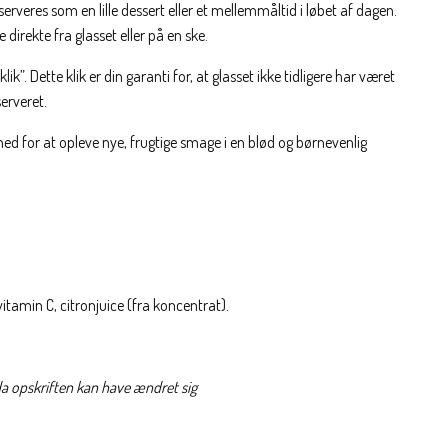
rveres som en lille dessert eller et mellemmåltid i løbet af dagen.
direkte fra glasset eller på en ske.
lik”. Dette klik er din garanti for, at glasset ikke tidligere har været
serveret.
 for at opleve nye, frugtige smage i en blød og børnevenlig
tamin C, citronjuice (fra koncentrat).
da opskriften kan have ændret sig