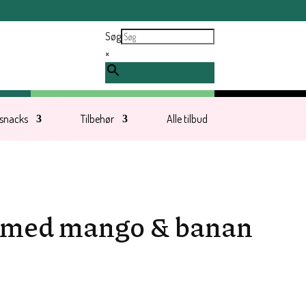
ndt tirsdag d. 11. august.
Søg
×
 snacks
Tilbehør
Alle tilbud
 med mango & banan