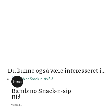
Du kunne også være interesseret i…
6+ mdr.
Bambino Snack-n-sip
Blå
79,95
kr.