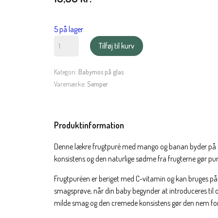
5 på lager
Semper
Tilføj til kurv
Frugtmos
med
Kategori:
Babymos på glas
mango
Varemærke:
Semper
&
banan
på
Produktinformation
glas
antal
Denne lækre frugtpuré med mango og banan byder på en
konsistens og den naturlige sødme fra frugterne gør puré
Frugtpuréen er beriget med C-vitamin og kan bruges på f
smagsprøve, når din baby begynder at introduceres til
milde smag og den cremede konsistens gør den nem for 