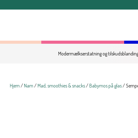
OBS: Bestillinger lagt ef
Modermælkserstatning og tilskudsblandin
Hjem
/
Nam
/
Mad, smoothies & snacks
/
Babymos på glas
/ Sempe