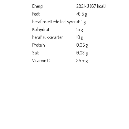
Energi
282 kJ (67 kcal)
Fedt
<0,5 g
heraf mættede fedtsyrer
<0,1 g
Kulhydrat
15 g
heraf sukkerarter
10 g
Protein
0,05 g
Salt
0,03 g
Vitamin C
35 mg