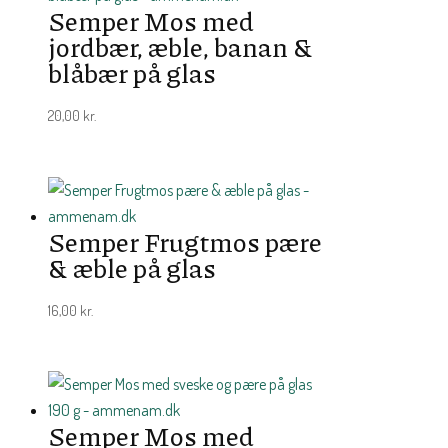
Semper Mos med
jordbær, æble, banan &
blåbær på glas
20,00
kr.
Semper Frugtmos pære
& æble på glas
16,00
kr.
Semper Mos med