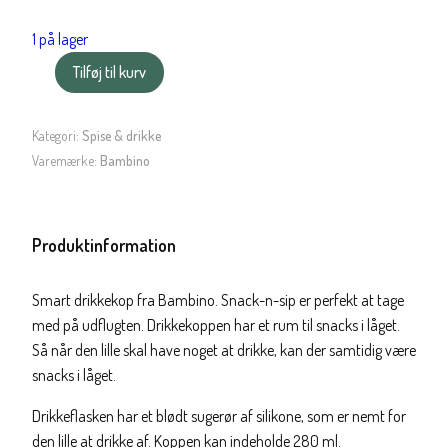
1 på lager
Tilføj til kurv
Bambino
Snack-
n-
Kategori:
Spise & drikke
sip
Varemærke:
Bambino
rød
antal
Produktinformation
Smart drikkekop fra Bambino. Snack-n-sip er perfekt at tage
med på udflugten. Drikkekoppen har et rum til snacks i låget.
Så når den lille skal have noget at drikke, kan der samtidig være
snacks i låget.
Drikkeflasken har et blødt sugerør af silikone, som er nemt for
den lille at drikke af. Koppen kan indeholde 280 ml.