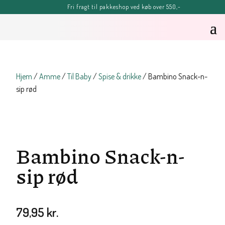
Fri fragt til pakkeshop ved køb over 550,-
FERIE-MELDING
OBS: Bestillinger lagt efter kl. 11.00 fredag d. 7. august, kan blive
forsinket, men vil senest blive afsendt tirsdag d. 11. august.
Sommerhilsner Sandra
Hjem
/
Amme
/
Til Baby
/
Spise & drikke
/ Bambino Snack-n-
sip rød
Bambino Snack-n-
sip rød
79,95
kr.