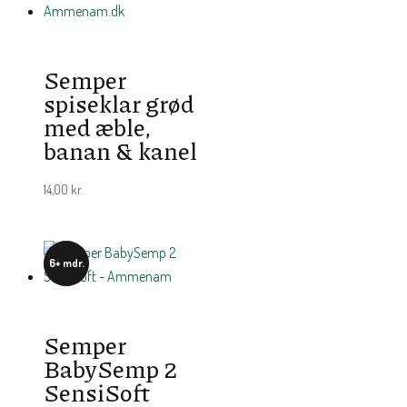
Semper
spiseklar grød
med æble,
banan & kanel
14,00
kr.
6+ mdr.
Semper
BabySemp 2
SensiSoft