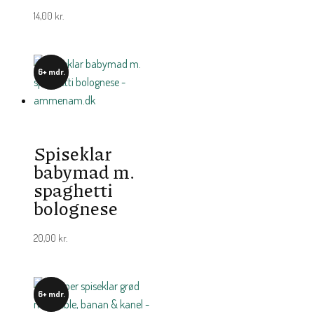
14,00
kr.
6+ mdr.
Spiseklar
babymad m.
spaghetti
bolognese
20,00
kr.
6+ mdr.