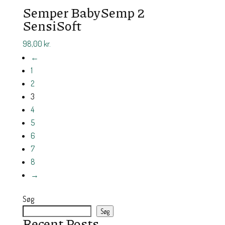
Semper BabySemp 2
SensiSoft
98,00
kr.
←
1
2
3
4
5
6
7
8
→
Søg
Søg
Recent Posts