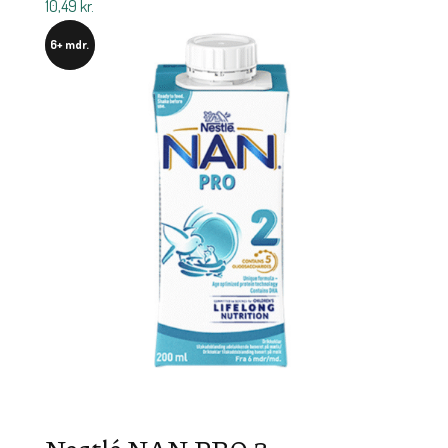
10,49
kr.
6+ mdr.