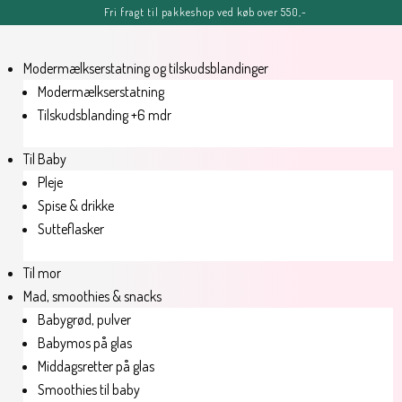
Fri fragt til pakkeshop ved køb over 550,-
FERIE-MELDING
OBS: Bestillinger lagt efter kl. 11.00 fredag d. 7. august, kan blive
forsinket, men vil senest blive afsendt tirsdag d. 11. august.
Modermælkserstatning og tilskudsblandinger
Sommerhilsner Sandra
Modermælkserstatning
Tilskudsblanding +6 mdr
Til Baby
Pleje
Spise & drikke
Sutteflasker
Til mor
Mad, smoothies & snacks
Babygrød, pulver
Babymos på glas
Middagsretter på glas
Smoothies til baby