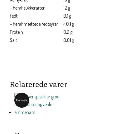
– heraf sukkerarter
12 g
Fedt
0,1 g
– heraf mættede fedtsyrer
< 0,1 g
Protein
0,2 g
Salt
0,01 g
Relaterede varer
6+ mdr.