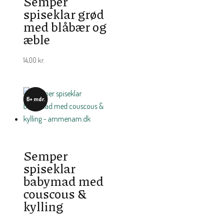
Semper
spiseklar grød
med blåbær og
æble
14,00
kr.
6+ mdr.
Semper
spiseklar
babymad med
couscous &
kylling