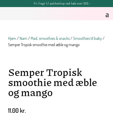
Fri fragt til pakkeshop ved køb over 550,-
FERIE-MELDING
OBS: Bestillinger lagt efter kl. 11.00 fredag d. 7. august, kan blive
forsinket, men vil senest blive afsendt tirsdag d. 11. august.
Sommerhilsner Sandra
Hjem
/
Nam
/
Mad, smoothies & snacks
/
Smoothies til baby
/
Semper Tropisk smoothie med æble og mango
Semper Tropisk
smoothie med æble
og mango
11,00
kr.