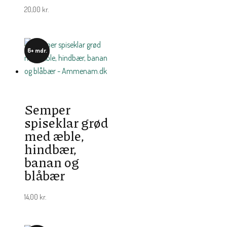
20,00
kr.
6+ mdr.
Semper
spiseklar grød
med æble,
hindbær,
banan og
blåbær
14,00
kr.