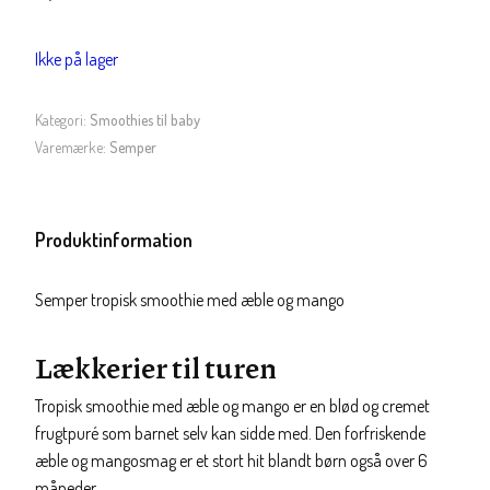
Ikke på lager
Kategori:
Smoothies til baby
Varemærke:
Semper
Produktinformation
Semper tropisk smoothie med æble og mango
Lækkerier til turen
Tropisk smoothie med æble og mango er en blød og cremet
frugtpuré som barnet selv kan sidde med. Den forfriskende
æble og mangosmag er et stort hit blandt børn også over 6
måneder.