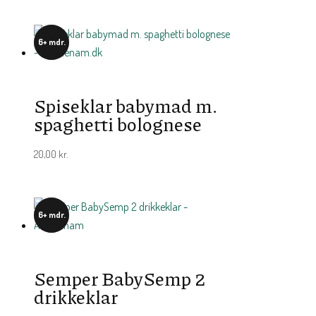
6+ mdr.
Spiseklar babymad m.
spaghetti bolognese
20,00
kr.
6+ mdr.
Semper BabySemp 2
drikkeklar