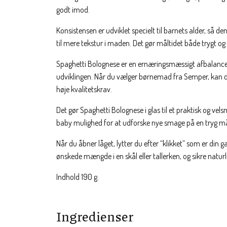
godt imod.
Konsistensen er udviklet specielt til barnets alder, så d
til mere tekstur i maden. Det gør måltidet både trygt og 
Spaghetti Bolognese er en ernæringsmæssigt afbalanceret
udviklingen. Når du vælger børnemad fra Semper, kan du 
høje kvalitetskrav.
Det gør Spaghetti Bolognese i glas til et praktisk og vel
baby mulighed for at udforske nye smage på en tryg m
Når du åbner låget, lytter du efter “klikket” som er din 
ønskede mængde i en skål eller tallerken, og sikre naturl
Indhold 190 g.
Ingredienser