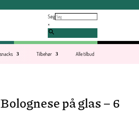
ndt tirsdag d. 11. august.
Søg
×
 snacks
Tilbehør
Alle tilbud
Bolognese på glas – 6