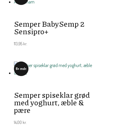
Semper BabySemp 2
Sensipro+
113,95
kr.
6+ mdr.
Semper spiseklar grød
med yoghurt, æble &
pære
14,00
kr.