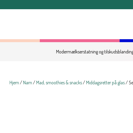
OBS: Bestillinger lagt ef
Modermælkserstatning og tilskudsblandin
Hjem
/
Nam
/
Mad, smoothies & snacks
/
Middagsretter på glas
/ Se