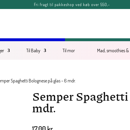
Fri fragt til pakkeshop ved køb over 550,-
FERIE-MELDING
ter kl. 11.00 fredag d. 7. august, kan blive forsinket, men vil senest blive afse
Sommerhilsner Sandra
ger
Til Baby
Til mor
Mad, smoothies &
mper Spaghetti Bolognese på glas – 6 mdr.
Semper Spaghetti 
mdr.
17,00
kr.