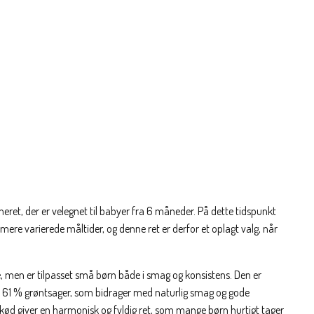
eret, der er velegnet til babyer fra 6 måneder. På dette tidspunkt
ere varierede måltider, og denne ret er derfor et oplagt valg, når
se, men er tilpasset små børn både i smag og konsistens. Den er
e 61 % grøntsager, som bidrager med naturlig smag og gode
kød giver en harmonisk og fyldig ret, som mange børn hurtigt tager