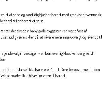
en er let at spise og samtidig hjælper barnet med gradvist at vænne sig
behageligt for barnet at spise.
 ret, der giver din baby gode byggesten i en vigtig fase af
samtidig være sikker på, at råvarerne er nøje udvalgt og lever op til
smagende valg i hverdagen – en børnevenlig klassiker, der giver din
åde.
garanti for at glasset ikke har været åbnet. Derefter opvarmer du den
igvis at maden ikke bliver for varm til barnet.