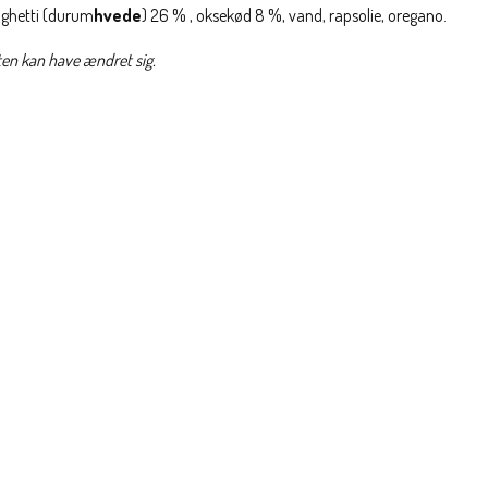
paghetti (durum
hvede
) 26 % , oksekød 8 %, vand, rapsolie, oregano.
ften kan have ændret sig.