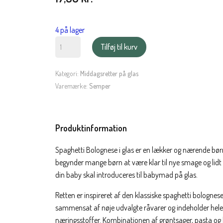
4 på lager
Semper
Tilføj til kurv
Spaghetti
Bolognese
Kategori:
Middagsretter på glas
på
Varemærke:
Semper
glas
-
6
Produktinformation
mdr.
antal
Spaghetti Bolognese i glas er en lækker og nærende børn
begynder mange børn at være klar til nye smage og lidt m
din baby skal introduceres til babymad på glas.
Retten er inspireret af den klassiske spaghetti bologne
sammensat af nøje udvalgte råvarer og indeholder hel
næringsstoffer. Kombinationen af grøntsager, pasta og 