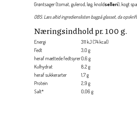
Grøntsager (tomat, gulerod, løg, knold
selleri
), kogt s
OBS: Læs altid ingredienslisten bagpå glasset, da opskri
Næringsindhold pr. 100 g.
Energi
311 kJ (74 kcal)
Fedt
3,0 g
heraf mættede fedtsyrer
0,6 g
Kulhydrat
8,2 g
heraf sukkerarter
1,7 g
Protein
2,9 g
Salt*
0,06 g