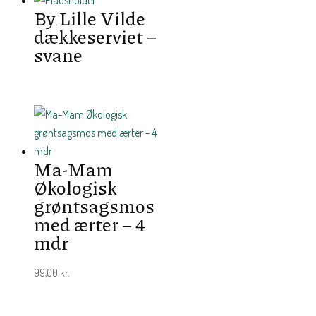
By Lille Vilde
dækkeserviet –
svane
Ma-Mam
Økologisk
grøntsagsmos
med ærter – 4
mdr
99,00
kr.