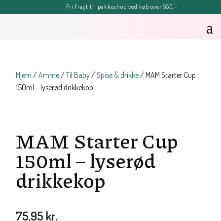
Fri fragt til pakkeshop ved køb over 550,-
FERIE-MELDING
OBS: Bestillinger lagt efter kl. 11.00 fredag d. 7. august, kan blive
forsinket, men vil senest blive afsendt tirsdag d. 11. august.
Sommerhilsner Sandra
Hjem
/
Amme
/
Til Baby
/
Spise & drikke
/ MAM Starter Cup
150ml – lyserød drikkekop
MAM Starter Cup
150ml – lyserød
drikkekop
75,95
kr.