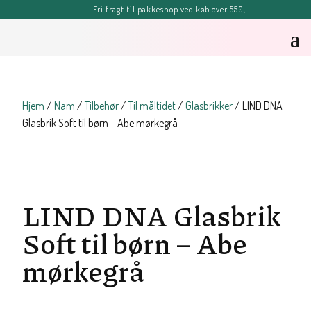
Fri fragt til pakkeshop ved køb over 550,-
FERIE-MELDING
OBS: Bestillinger lagt efter kl. 11.30 onsdag d. 5. august, kan blive
forsinket, men vil senest blive afsendt fredag d. 7. august
Sommerhilsner Sandra
Hjem
/
Nam
/
Tilbehør
/
Til måltidet
/
Glasbrikker
/ LIND DNA
Glasbrik Soft til børn – Abe mørkegrå
LIND DNA Glasbrik
Soft til børn – Abe
mørkegrå