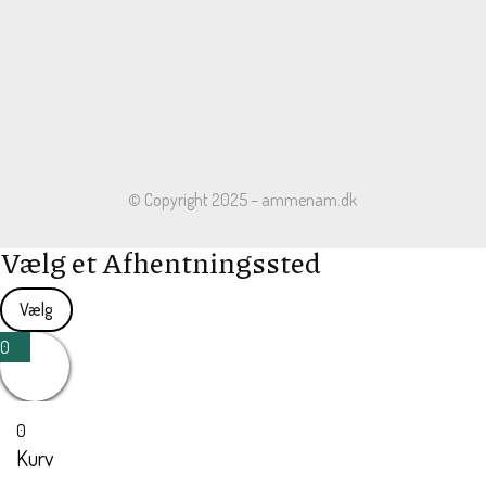
© Copyright 2025 – ammenam.dk
Vælg et Afhentningssted
Vælg
0
0
Kurv