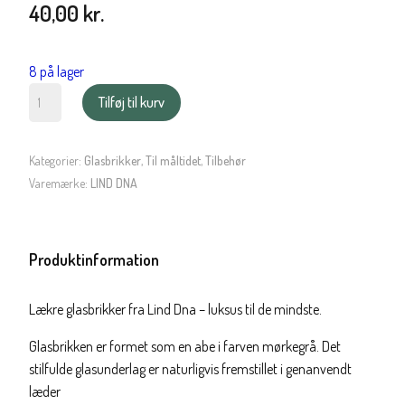
40,00
kr.
8 på lager
LIND
Tilføj til kurv
DNA
Glasbrik
Soft
Kategorier:
Glasbrikker
,
Til måltidet
,
Tilbehør
til
Varemærke:
LIND DNA
børn
-
Abe
Produktinformation
mørkegrå
antal
Lækre glasbrikker fra Lind Dna – luksus til de mindste.
Glasbrikken er formet som en abe i farven mørkegrå. Det
stilfulde glasunderlag er naturligvis fremstillet i genanvendt
læder