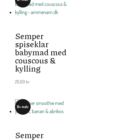
Semper
spiseklar
babymad med
couscous &
kylling
20,00
kr.
6+ mdr.
Semper