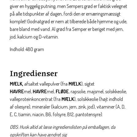
giver en hyggelig putning, men Sempers grød er faktisk velegnet
på alle tidspunkter af dagen, fordi den er ernæringsmæssigt
komplet! Godnatgrød er nem at tilberede både hjemme og ude,
bare bland med vand. Al grød fra Semper er beriget med jern,
jod, kalcium og D-vitamin.
Indhold: 480 gram
Ingredienser
MÆLK,
afsaltet vallepulver (fra
MÆLK
), sigtet
HAVRE
mel,
HAVRE
mel,
FLØDE
, rapsolie, majsmel, solsikkeolie,
valleproteinkoncentrat (fra
MÆLK
), solsikkeolie (højt indhold
af oliesyre), mineraler (kalcium, jern, zink, jod), vitaminer (A, D,
E, C, tiamin, niacin, B6, folsyre, B12, pantotensyre).
OBS: Husk altid at læse ingredienslisten på emballagen, da
opskriften kan have ændret sig