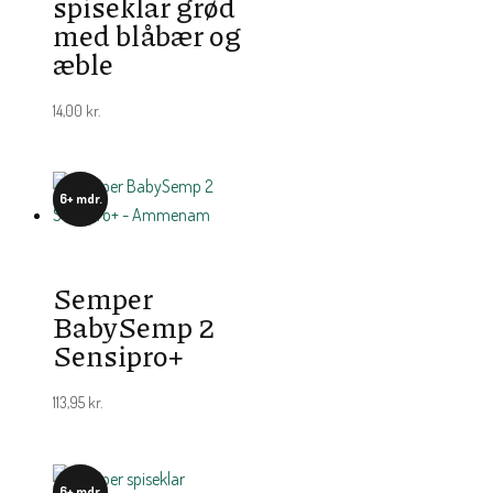
spiseklar grød
med blåbær og
æble
14,00
kr.
6+ mdr.
Semper
BabySemp 2
Sensipro+
113,95
kr.
6+ mdr.