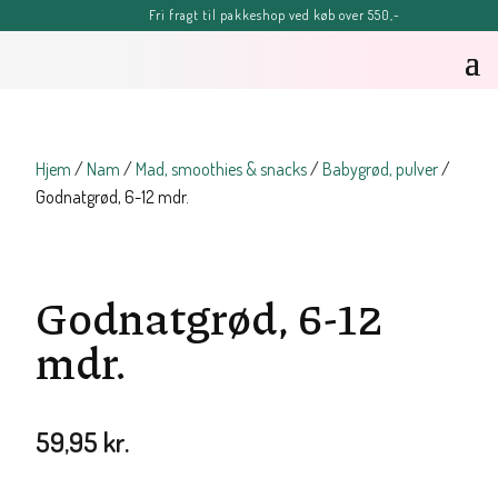
Fri fragt til pakkeshop ved køb over 550,-
FERIE-MELDING
OBS: Bestillinger lagt efter kl. 11.30 onsdag d. 5. august, kan blive
forsinket, men vil senest blive afsendt fredag d. 7. august
Sommerhilsner Sandra
Hjem
/
Nam
/
Mad, smoothies & snacks
/
Babygrød, pulver
/
Godnatgrød, 6-12 mdr.
Godnatgrød, 6-12
mdr.
59,95
kr.