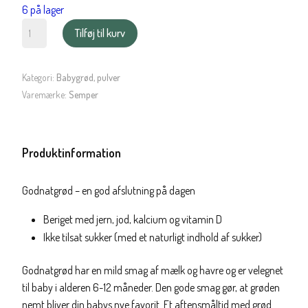
6 på lager
Godnatgrød,
Tilføj til kurv
6-
12
mdr.
Kategori:
Babygrød, pulver
antal
Varemærke:
Semper
Produktinformation
Godnatgrød – en god afslutning på dagen
Beriget med jern, jod, kalcium og vitamin D
Ikke tilsat sukker (med et naturligt indhold af sukker)
Godnatgrød har en mild smag af mælk og havre og er velegnet
til baby i alderen 6-12 måneder. Den gode smag gør, at grøden
nemt bliver din babys nye favorit. Et aftensmåltid med grød