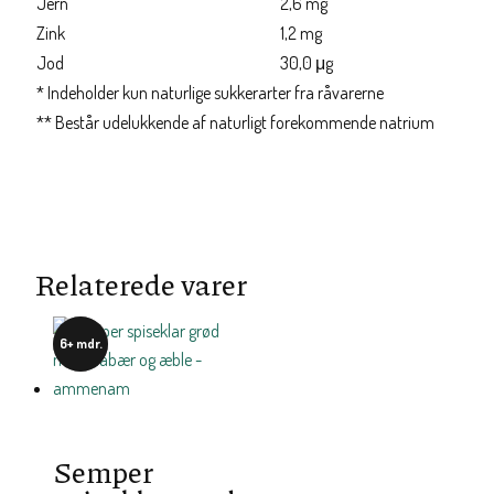
Jern
2,6 mg
Zink
1,2 mg
Jod
30,0 μg
* Indeholder kun naturlige sukkerarter fra råvarerne
** Består udelukkende af naturligt forekommende natrium
Relaterede varer
6+ mdr.
Semper