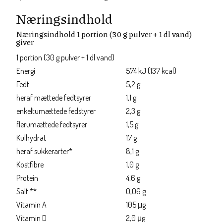
Næringsindhold
Næringsindhold 1 portion (30 g pulver + 1 dl vand)
giver
1 portion (30 g pulver + 1 dl vand)
Energi
574 kJ (137 kcal)
Fedt
5,2 g
heraf mættede fedtsyrer
1,1 g
enkeltumættede fedstyrer
2,3 g
flerumættede fedtsyrer
1,5 g
Kulhydrat
17 g
heraf sukkerarter*
8,1 g
Kostfibre
1,0 g
Protein
4,6 g
Salt **
0,06 g
Vitamin A
105 μg
Vitamin D
2,0 μg