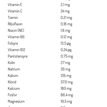
Vitamin E
2,1 mg
Vitamin C
24 mg
Tiamin
0,21 mg
Riboflavin
0,18 mg
Niacin (NE)
1,8 mg
Vitamin B6
0,12 mg
Folsyre
13,5 μg
Vitamin B12
0,24 μg
Pantotensyre
0,75 mg
Kolin
27 mg
Natrium
26 mg
Kalium
126 mg
Klorid
57,0 mg
Kalcium
180 mg
Fosfor
86,4 mg
Magnesium
19,5 mg