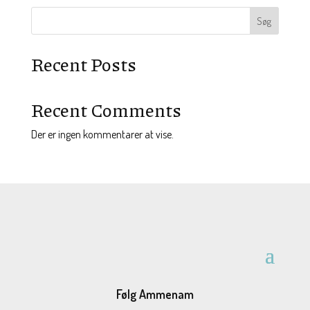
var:
er:
Søg
149,65 kr..
135,00 kr..
Recent Posts
Recent Comments
Der er ingen kommentarer at vise.
Følg Ammenam