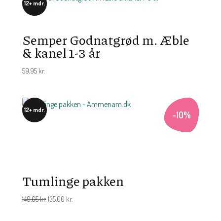
12+ mdr.
Semper Godnatgrød m. Æble
& kanel 1-3 år
59,95
kr.
12+ mdr.
-
10
%
Tumlinge pakken
Den
Den
149,65
kr.
135,00
kr.
oprindelige
aktuelle
pris
pris