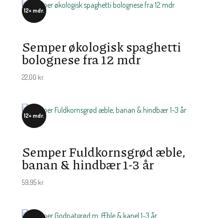
12+ mdr.
Semper økologisk spaghetti
bolognese fra 12 mdr
22,00
kr.
12+ mdr.
Semper Fuldkornsgrød æble,
banan & hindbær 1-3 år
59,95
kr.