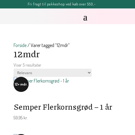
Fri fragt til pakkeshop ved køb over 550,-
FERIE-MELDING
OBS: Bestillinger lagt efter kl. 11.30 onsdag d. 5. august, kan blive
forsinket, men vil senest blive afsendt fredag d. 7. august
Sommerhilsner Sandra
Forside
/ Varer tagged “12mdr”
12mdr
Viser 5 resultater
12+ mdr.
Semper Flerkornsgrød – 1 år
59,95
kr.