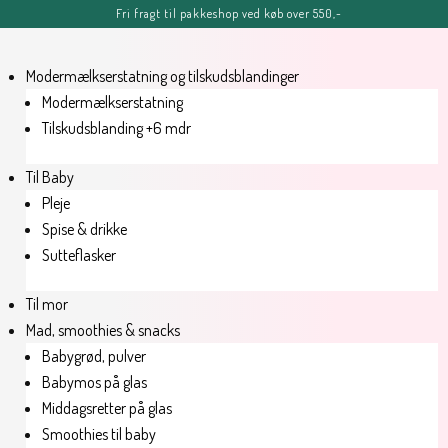
Fri fragt til pakkeshop ved køb over 550,-
FERIE-MELDING
OBS: Bestillinger lagt efter kl. 11.00 fredag d. 7. august, kan blive
forsinket, men vil senest blive afsendt tirsdag d. 11. august.
Modermælkserstatning og tilskudsblandinger
Sommerhilsner Sandra
Modermælkserstatning
Tilskudsblanding +6 mdr
Til Baby
Pleje
Spise & drikke
Sutteflasker
Til mor
Mad, smoothies & snacks
Babygrød, pulver
Babymos på glas
Middagsretter på glas
Smoothies til baby