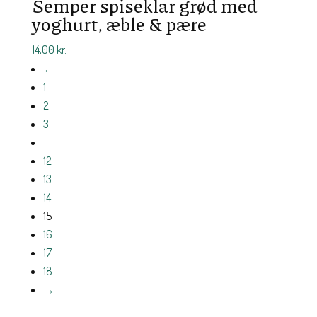
Semper spiseklar grød med
yoghurt, æble & pære
14,00
kr.
←
1
2
3
…
12
13
14
15
16
17
18
→