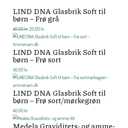
LIND DNA Glasbrik Soft til
børn – Frø grå
Den
Den
40,00
kr.
20,00
kr.
oprindelige
aktuelle
pris
pris
LIND DNA Glasbrik Soft til
var:
er:
børn – Frø sort
40,00 kr..
20,00 kr..
40,00
kr.
LIND DNA Glasbrik Soft til
børn – Frø sort/mørkegrøn
40,00
kr.
Medela Graviditets- og amme-