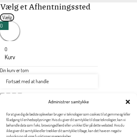
Vælg et Afhentningssted
Vælg
0
0
Kurv
Din kurv er tom
Fortsæt med at handle
Administrer samtykke
For at give dig de bedste oplevelser bruger vi teknologier som cookies til at gemme og/eller
få adgang til enhedsoplysninger. Hvis du giver dit samtykke til disse teknologier, kan vi
behandle data som f.eks. browsingadfærd eller unikke ID'er på dette websted. Hvis du
ikke giver dit samtykke eller trækker dit samtykke tilbage, kan det have en negativ
indvirkning på visse funktioner og egenskaber.