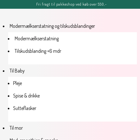
Fri fragt til pakkeshop ved køb over 550,-
FERIE-MELDING
OBS: Bestillinger lagt efter kl. 11.00 fredag d. 7. august, kan blive
forsinket, men vil senest blive afsendt tirsdag d. 11. august.
Sommerhilsner Sandra
Modermælkserstatning og tilskudsblandinger
Modermælkserstatning
Tilskudsblanding +6 mdr
Til Baby
Pleje
Spise & drikke
Sutteflasker
Til mor