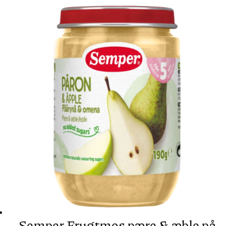
Semper Frugtmos pære & æble på