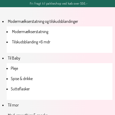
Fri fragt til pakkeshop ved køb over 550,-
FERIE-MELDING
OBS: Bestillinger lagt efter kl. 11.00 fredag d. 7. august, kan blive
forsinket, men vil senest blive afsendt tirsdag d. 11. august.
Sommerhilsner Sandra
Modermælkserstatning og tilskudsblandinger
Modermælkserstatning
Tilskudsblanding +6 mdr
Til Baby
Pleje
Spise & drikke
Sutteflasker
Til mor